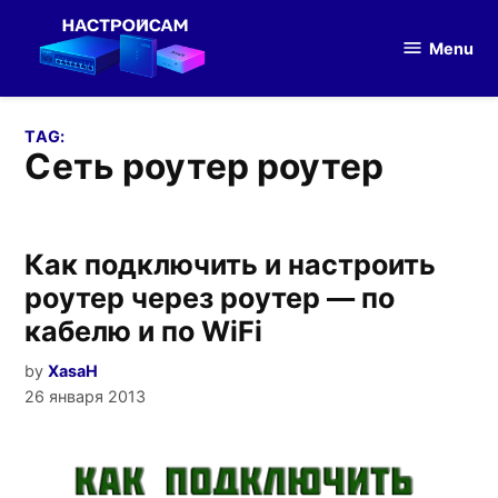
Skip
to
Menu
Настройка
content
оборудования
TAG:
сеть роутер роутер
Как подключить и настроить
роутер через роутер — по
кабелю и по WiFi
by
XasaH
26 января 2013