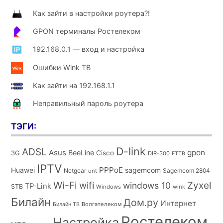
Как зайти в настройки роутера?!
GPON терминалы Ростелеком
192.168.0.1 — вход и настройка
Ошибки Wink ТВ
Как зайти на 192.168.1.1
Неправильный пароль роутера
ТЭГИ:
D-link
ADSL
Asus
gpon
BeeLine
Cisco
3G
DIR-300
FTTB
IPTV
PPPoE
Huawei
sagemcom
Netgear
Sagemcom 2804
ont
Wi-Fi
wifi
Zyxel
windows 10
TP-Link
STB
Windows
wink
Билайн
Дом.ру
Интернет
Волгателеком
Билайн ТВ
Ростелеком
Настройка