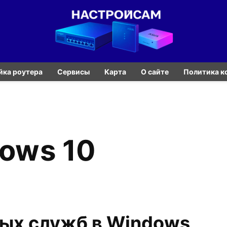
йка роутера
Сервисы
Карта
О сайте
Политика к
dows 10
ых служб в Windows