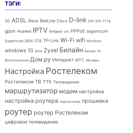
ТЭГИ:
D-link
ADSL
Asus
BeeLine
Cisco
3G
DIR-300
FTTB
IPTV
gpon
PPPoE
Huawei
sagemcom
Netgear
ont
Wi-Fi
wifi
TP-Link
Sagemcom 2804
STB
Windows
Билайн
Zyxel
windows 10
wink
Билайн ТВ
Дом.ру
Интернет
МТС
Волгателеком
Мегафон
Ростелеком
Настройка
Ростелеком ТВ
ТТК
Телевидение
маршрутизатор
модем
настройка
настройка роутера
прошивка
подключение
роутер
роутер Ростелеком
цифровое телевидение