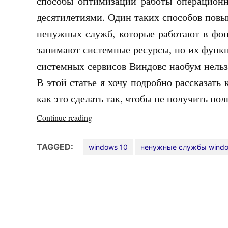
способы оптимизации работы операцион
десятилетиями. Один таких способов пов
ненужных служб, которые работают в фон
занимают системные ресурсы, но их функц
системных сервисов Виндовс наобум нельз
В этой статье я хочу подробно рассказат
как это сделать так, чтобы не получить п
«Отключение
Continue reading
ненужных
служб
TAGGED:
windows 10
ненужные службы wind
в
Windows
10»