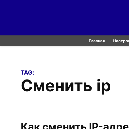
Skip
to
content
Главная
Настро
TAG:
сменить ip
Как сменить IP-адр