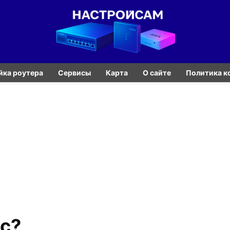
йка роутера
Сервисы
Карта
О сайте
Политика к
ес?