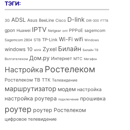
ТЭГИ:
D-link
ADSL
Asus
BeeLine
Cisco
3G
DIR-300
FTTB
IPTV
gpon
PPPoE
Huawei
sagemcom
Netgear
ont
Wi-Fi
wifi
TP-Link
Sagemcom 2804
STB
Windows
Билайн
Zyxel
windows 10
wink
Билайн ТВ
Дом.ру
Интернет
МТС
Волгателеком
Мегафон
Ростелеком
Настройка
Ростелеком ТВ
ТТК
Телевидение
маршрутизатор
модем
настройка
настройка роутера
прошивка
подключение
роутер
роутер Ростелеком
цифровое телевидение