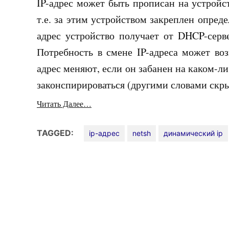
IP-адрес может быть прописан на устройст
т.е. за этим устройством закреплен опред
адрес устройство получает от DHCP-серв
Потребность в смене IP-адреса может воз
адрес меняют, если он забанен на каком-ли
законспирироваться (другими словами скры
Читать Далее…
TAGGED:
ip-адрес
netsh
динамический ip