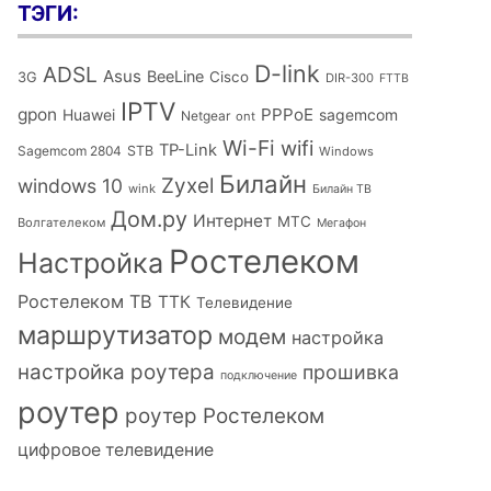
ТЭГИ:
D-link
ADSL
Asus
BeeLine
Cisco
3G
DIR-300
FTTB
IPTV
gpon
PPPoE
Huawei
sagemcom
Netgear
ont
Wi-Fi
wifi
TP-Link
Sagemcom 2804
STB
Windows
Билайн
Zyxel
windows 10
wink
Билайн ТВ
Дом.ру
Интернет
МТС
Волгателеком
Мегафон
Ростелеком
Настройка
Ростелеком ТВ
ТТК
Телевидение
маршрутизатор
модем
настройка
настройка роутера
прошивка
подключение
роутер
роутер Ростелеком
цифровое телевидение