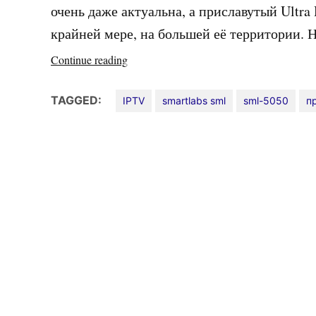
очень даже актуальна, а приславутый Ultra
крайней мере, на большей её территории. Н
«ТВ
Continue reading
приставка
SML-
TAGGED:
IPTV
smartlabs sml
sml-5050
п
5050
от
Ростелеком»