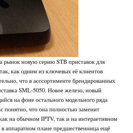
на рынок новую серию STB приставок для
так, как одним из ключевых её клиентов
ительно, что в асссортименте брендированных
ставка SML-5050. Новое железо, новый
йся на фоне остального модельного ряда
ас понятно, что она полностью заменит
 как на обычном IPTV, так и на интераетивном
то в аппаратном плане предшественница ещё