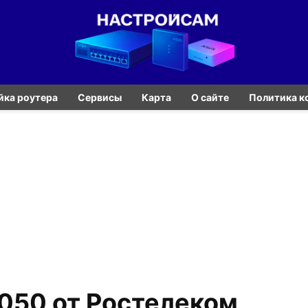
йка роутера
Сервисы
Карта
О сайте
Политика к
050 от Ростелеком