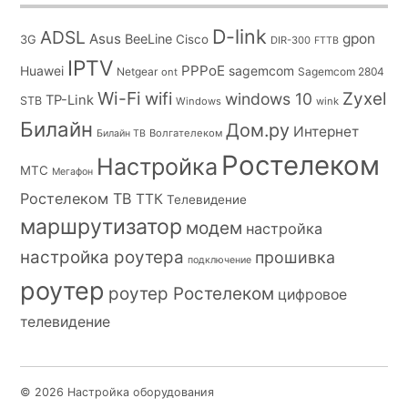
D-link
ADSL
Asus
gpon
BeeLine
Cisco
3G
DIR-300
FTTB
IPTV
PPPoE
Huawei
sagemcom
Netgear
Sagemcom 2804
ont
Wi-Fi
wifi
Zyxel
windows 10
TP-Link
STB
Windows
wink
Билайн
Дом.ру
Интернет
Волгателеком
Билайн ТВ
Ростелеком
Настройка
МТС
Мегафон
Ростелеком ТВ
ТТК
Телевидение
маршрутизатор
модем
настройка
настройка роутера
прошивка
подключение
роутер
роутер Ростелеком
цифровое
телевидение
© 2026 Настройка оборудования