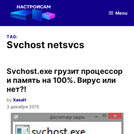
Skip
to
Menu
Настройка
content
оборудования
TAG:
svchost netsvcs
Svchost.exe грузит процессор
и память на 100%. Вирус или
нет?!
by
XasaH
3 декабря 2015