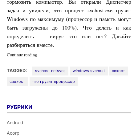
тормозить компьютер. Вы открыли Диспетчер
задач и увидели, что процесс svchost.exe грузит
Windows по максимуму (процессор и память могут
быть загружены до 100%). Что делать и как
определить — вирус это или нет? Давайте
разбираться вместе.
«Svchost.exe
Continue reading
грузит
процессор
TAGGED:
svchost netsvcs
windows svchost
свхост
и
свцхост
что грузит процессор
память
на
100%.
Вирус
РУБРИКИ
или
нет?!»
Android
Acorp