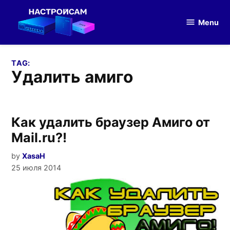
Skip
to
Menu
Настройка
content
оборудования
TAG:
удалить амиго
Как удалить браузер Амиго от
Mail.ru?!
by
XasaH
25 июля 2014