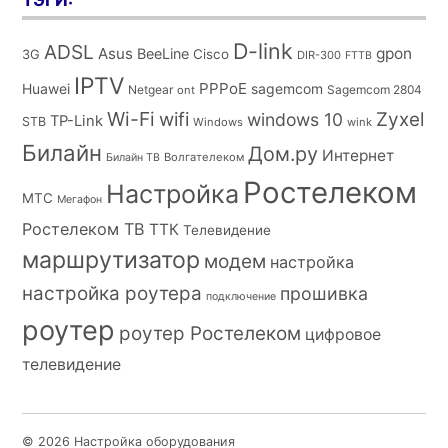
D-link
ADSL
Asus
gpon
BeeLine
Cisco
3G
DIR-300
FTTB
IPTV
PPPoE
Huawei
sagemcom
Netgear
Sagemcom 2804
ont
Wi-Fi
wifi
Zyxel
windows 10
TP-Link
STB
Windows
wink
Билайн
Дом.ру
Интернет
Волгателеком
Билайн ТВ
Ростелеком
Настройка
МТС
Мегафон
Ростелеком ТВ
ТТК
Телевидение
маршрутизатор
модем
настройка
настройка роутера
прошивка
подключение
роутер
роутер Ростелеком
цифровое
телевидение
© 2026 Настройка оборудования