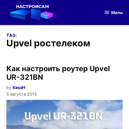
Skip
to
Menu
Настройка
content
оборудования
TAG:
upvel ростелеком
Как настроить роутер Upvel
UR-321BN
by
XasaH
5 августа 2015