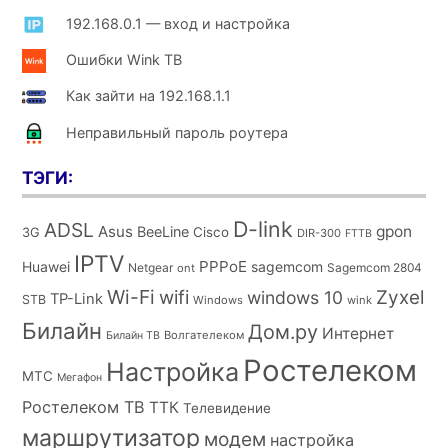
192.168.0.1 — вход и настройка
Ошибки Wink ТВ
Как зайти на 192.168.1.1
Неправильный пароль роутера
ТЭГИ:
D-link
ADSL
Asus
gpon
BeeLine
Cisco
3G
DIR-300
FTTB
IPTV
PPPoE
Huawei
sagemcom
Netgear
Sagemcom 2804
ont
Wi-Fi
wifi
Zyxel
windows 10
TP-Link
STB
Windows
wink
Билайн
Дом.ру
Интернет
Волгателеком
Билайн ТВ
Ростелеком
Настройка
МТС
Мегафон
Ростелеком ТВ
ТТК
Телевидение
маршрутизатор
модем
настройка