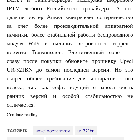
IPTV любого Российского провайдера. А вот
дальше роутер Апвел выигрывает соперничество
за счёт более производительной аппаратной
начинки, более стабильной работы беспроводного
модуля WiFi и наличия встроенного торрент-
клиента Transmission. Единственный совет —
сразу после покупки обновите прошивку Upvel
UR-321BN до самой последней версии. Но это
скорее общее требование для аппаратов этого
класса, так как софт, идущий с завода очень
ранних версий и особой стабильностью не
отличается.
«Как
Continue reading
настроить
роутер
TAGGED:
upvel ростелеком
ur-321bn
Upvel