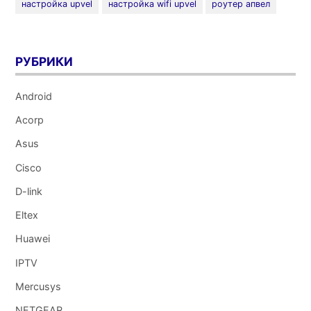
настройка upvel
настройка wifi upvel
роутер апвел
UR-
321BN»
РУБРИКИ
Android
Acorp
Asus
Cisco
D-link
Eltex
Huawei
IPTV
Mercusys
NETGEAR