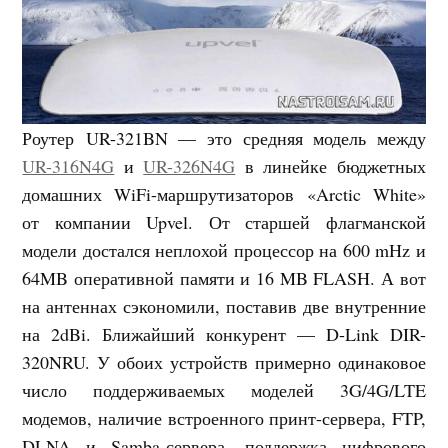
Роутер UR-321BN — это средняя модель между
UR-316N4G
и
UR-326N4G
в линейке бюджетных
домашних WiFi-маршрутизаторов «Arctic White»
от компании Upvel. От старшей флагманской
модели достался неплохой процессор на 600 mHz и
64MB оперативной памяти и 16 MB FLASH. А вот
на антеннах сэкономили, поставив две внутренние
на 2dBi. Ближайший конкурент — D-Link DIR-
320NRU. У обоих устройств примерно одинаковое
число поддерживаемых моделей 3G/4G/LTE
модемов, наличие встроенного принт-сервера, FTP,
DLNA и Samba-сервера, поддержка цифрового