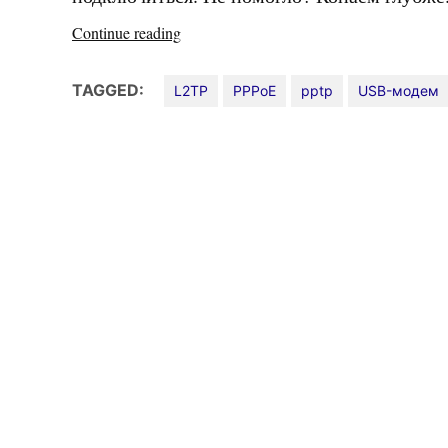
«Ошибка
Continue reading
619»
TAGGED:
L2TP
PPPoE
pptp
USB-модем