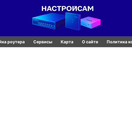
йка роутера
Сервисы
Карта
О сайте
Политика к