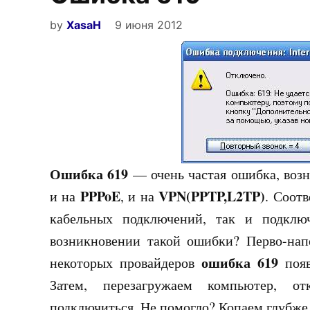
by
XasaH
9 июня 2012
Ошибка 619
— очень частая ошибка, воз
PPPoE
VPN(PPTP,L2TP)
и на
, и на
. Соотв
кабельных подключений, так и подкл
возникновении такой ошибки? Перво-напе
ошибка 619
некоторых провайдеров
появ
Затем, перезагружаем компьютер, от
подключиться. Не помогло? Копаем глубже