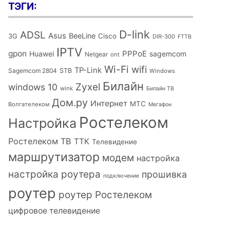
ТЭГИ:
D-link
ADSL
Asus
BeeLine
Cisco
3G
DIR-300
FTTB
IPTV
gpon
PPPoE
Huawei
sagemcom
Netgear
ont
Wi-Fi
wifi
TP-Link
Sagemcom 2804
STB
Windows
Билайн
Zyxel
windows 10
wink
Билайн ТВ
Дом.ру
Интернет
МТС
Волгателеком
Мегафон
Ростелеком
Настройка
Ростелеком ТВ
ТТК
Телевидение
маршрутизатор
модем
настройка
настройка роутера
прошивка
подключение
роутер
роутер Ростелеком
цифровое телевидение