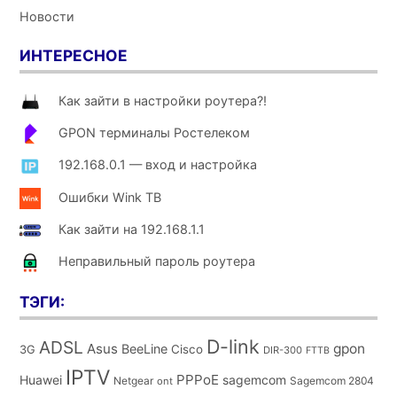
Новости
ИНТЕРЕСНОЕ
Как зайти в настройки роутера?!
GPON терминалы Ростелеком
192.168.0.1 — вход и настройка
Ошибки Wink ТВ
Как зайти на 192.168.1.1
Неправильный пароль роутера
ТЭГИ:
D-link
ADSL
Asus
gpon
BeeLine
Cisco
3G
DIR-300
FTTB
IPTV
PPPoE
Huawei
sagemcom
Netgear
Sagemcom 2804
ont