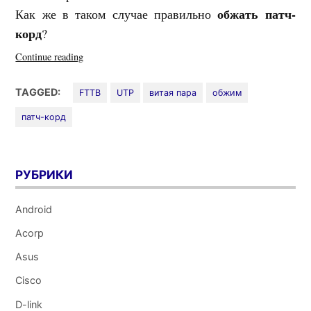
обжать патч-
Как же в таком случае правильно
корд
?
«Делаем
Continue reading
патч-
корд
TAGGED:
FTTB
UTP
витая пара
обжим
2
патч-корд
(витая
пара
4
провода)»
РУБРИКИ
Android
Acorp
Asus
Cisco
D-link