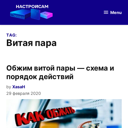
Skip
to
Menu
Настройка
content
оборудования
TAG:
витая пара
Обжим витой пары — схема и
порядок действий
by
XasaH
29 февраля 2020