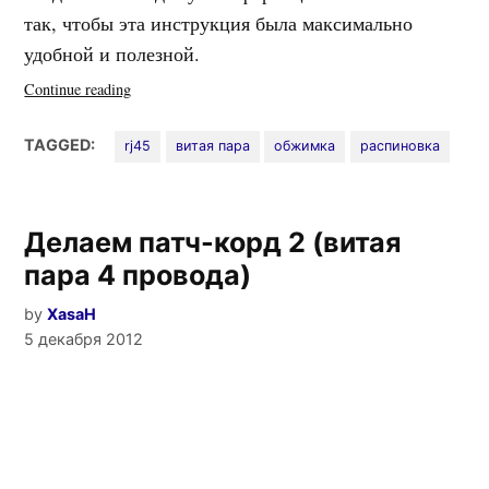
так, чтобы эта инструкция была максимально
удобной и полезной.
«Обжим
Continue reading
витой
пары
TAGGED:
rj45
витая пара
обжимка
распиновка
—
схема
и
Делаем патч-корд 2 (витая
порядок
действий»
пара 4 провода)
by
XasaH
5 декабря 2012