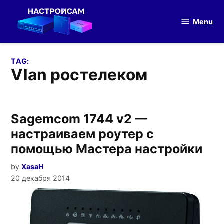
Skip
to
Menu
Настройка
content
оборудования
TAG:
vlan ростелеком
Sagemcom 1744 v2 —
настраиваем роутер с
помощью Мастера настройки
by
XasaH
20 декабря 2014