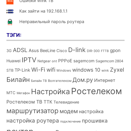
Ошибки Wink ТВ
Как зайти на 192.168.1.1
Неправильный пароль роутера
ТЭГИ:
D-link
ADSL
Asus
gpon
BeeLine
Cisco
3G
DIR-300
FTTB
IPTV
PPPoE
Huawei
sagemcom
Netgear
Sagemcom 2804
ont
Wi-Fi
wifi
Zyxel
windows 10
TP-Link
STB
Windows
wink
Билайн
Дом.ру
Интернет
Волгателеком
Билайн ТВ
Ростелеком
Настройка
МТС
Мегафон
Ростелеком ТВ
ТТК
Телевидение
маршрутизатор
модем
настройка
настройка роутера
прошивка
подключение