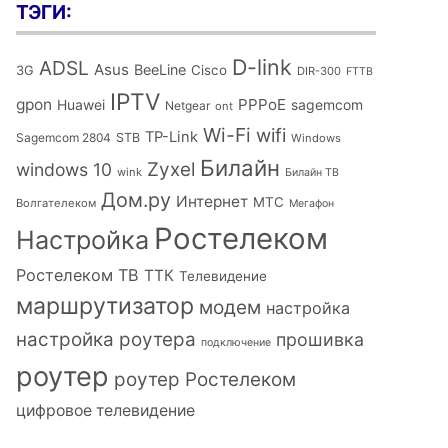
ТЭГИ:
D-link
ADSL
Asus
BeeLine
Cisco
3G
DIR-300
FTTB
IPTV
gpon
PPPoE
Huawei
sagemcom
Netgear
ont
Wi-Fi
wifi
TP-Link
Sagemcom 2804
STB
Windows
Билайн
Zyxel
windows 10
wink
Билайн ТВ
Дом.ру
Интернет
МТС
Волгателеком
Мегафон
Ростелеком
Настройка
Ростелеком ТВ
ТТК
Телевидение
маршрутизатор
модем
настройка
настройка роутера
прошивка
подключение
роутер
роутер Ростелеком
цифровое телевидение