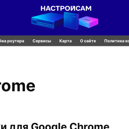
йка роутера
Сервисы
Карта
О сайте
Политика к
rome
и для Google Chrome