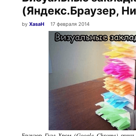
(Яндекс.Браузер, Н
by
XasaH
17 февраля 2014
Браузер
Гугл Хром (Google Chrome)
очень