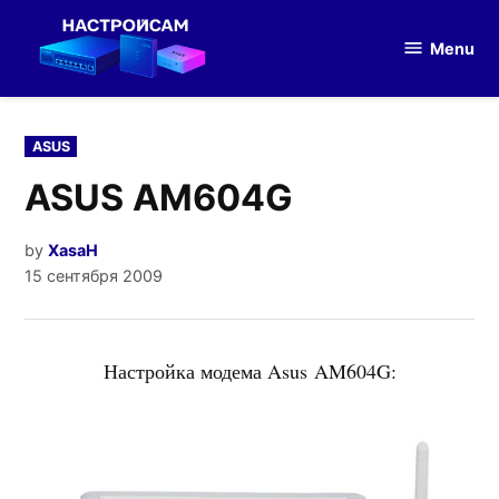
Skip
to
Menu
Настройка
content
оборудования
POSTED
ASUS
IN
ASUS AM604G
by
XasaH
15 сентября 2009
Настройка модема Asus AM604G: