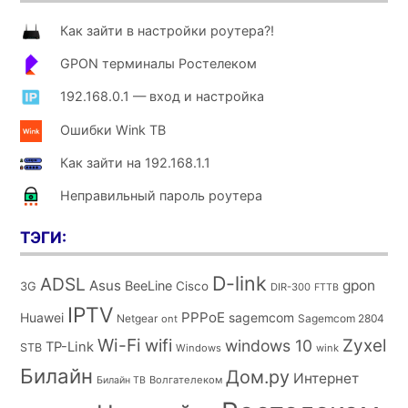
Как зайти в настройки роутера?!
GPON терминалы Ростелеком
192.168.0.1 — вход и настройка
Ошибки Wink ТВ
Как зайти на 192.168.1.1
Неправильный пароль роутера
ТЭГИ:
D-link
ADSL
Asus
gpon
BeeLine
Cisco
3G
DIR-300
FTTB
IPTV
PPPoE
Huawei
sagemcom
Netgear
Sagemcom 2804
ont
Wi-Fi
wifi
Zyxel
windows 10
TP-Link
STB
Windows
wink
Билайн
Дом.ру
Интернет
Волгателеком
Билайн ТВ