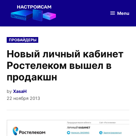
Skip
to
Menu
Настройка
content
оборудования
POSTED
ПРОВАЙДЕРЫ
IN
Новый личный кабинет
Ростелеком вышел в
продакшн
by
XasaH
22 ноября 2013