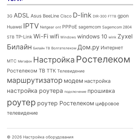
D-link
ADSL
Asus
gpon
BeeLine
Cisco
3G
DIR-300
FTTB
IPTV
PPPoE
Huawei
sagemcom
Netgear
Sagemcom 2804
ont
Wi-Fi
wifi
Zyxel
windows 10
TP-Link
STB
Windows
wink
Билайн
Дом.ру
Интернет
Волгателеком
Билайн ТВ
Ростелеком
Настройка
МТС
Мегафон
Ростелеком ТВ
ТТК
Телевидение
маршрутизатор
модем
настройка
настройка роутера
прошивка
подключение
роутер
роутер Ростелеком
цифровое
телевидение
© 2026 Настройка оборудования