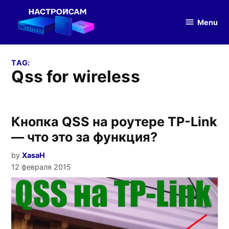
Skip
to
Menu
Настройка
content
оборудования
TAG:
qss for wireless
Кнопка QSS на роутере TP-Link
— что это за функция?
by
XasaH
12 февраля 2015