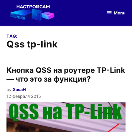
Skip
to
Menu
Настройка
content
оборудования
TAG:
qss tp-link
Кнопка QSS на роутере TP-Link
— что это за функция?
by
XasaH
12 февраля 2015