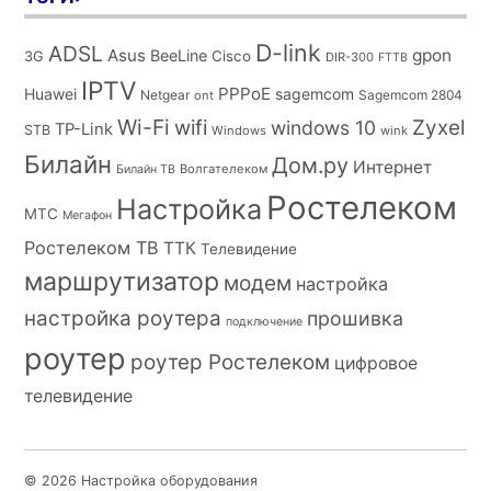
D-link
ADSL
Asus
gpon
BeeLine
Cisco
3G
DIR-300
FTTB
IPTV
PPPoE
Huawei
sagemcom
Netgear
Sagemcom 2804
ont
Wi-Fi
wifi
Zyxel
windows 10
TP-Link
STB
Windows
wink
Билайн
Дом.ру
Интернет
Волгателеком
Билайн ТВ
Ростелеком
Настройка
МТС
Мегафон
Ростелеком ТВ
ТТК
Телевидение
маршрутизатор
модем
настройка
настройка роутера
прошивка
подключение
роутер
роутер Ростелеком
цифровое
телевидение
© 2026 Настройка оборудования