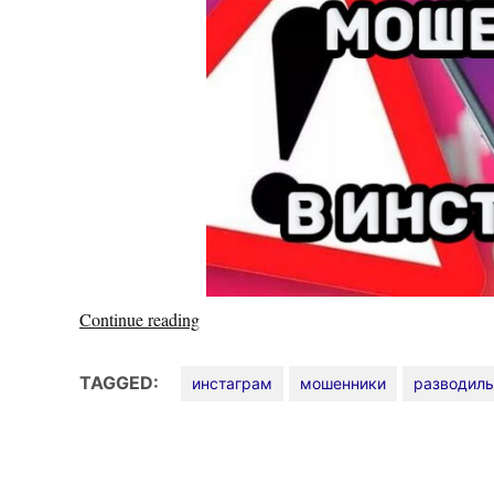
«Мошенники
Continue reading
в
Инстаграм
TAGGED:
инстаграм
мошенники
разводил
—
что
делать
и