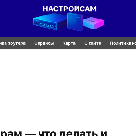
йка роутера
Сервисы
Карта
О сайте
Политика к
рам — что делать и