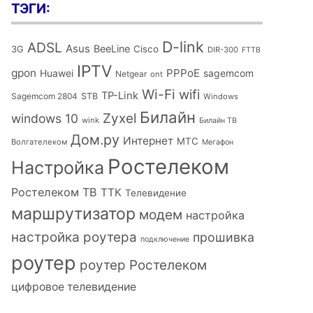
ТЭГИ:
D-link
ADSL
Asus
BeeLine
Cisco
3G
DIR-300
FTTB
IPTV
gpon
PPPoE
Huawei
sagemcom
Netgear
ont
Wi-Fi
wifi
TP-Link
Sagemcom 2804
STB
Windows
Билайн
Zyxel
windows 10
wink
Билайн ТВ
Дом.ру
Интернет
МТС
Волгателеком
Мегафон
Ростелеком
Настройка
Ростелеком ТВ
ТТК
Телевидение
маршрутизатор
модем
настройка
настройка роутера
прошивка
подключение
роутер
роутер Ростелеком
цифровое телевидение