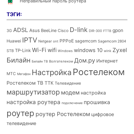
Неправильный пароль роутера
ТЭГИ:
D-link
ADSL
Asus
gpon
BeeLine
Cisco
3G
DIR-300
FTTB
IPTV
PPPoE
Huawei
sagemcom
Netgear
Sagemcom 2804
ont
Wi-Fi
wifi
Zyxel
windows 10
TP-Link
STB
Windows
wink
Билайн
Дом.ру
Интернет
Волгателеком
Билайн ТВ
Ростелеком
Настройка
МТС
Мегафон
Ростелеком ТВ
ТТК
Телевидение
маршрутизатор
модем
настройка
настройка роутера
прошивка
подключение
роутер
роутер Ростелеком
цифровое
телевидение