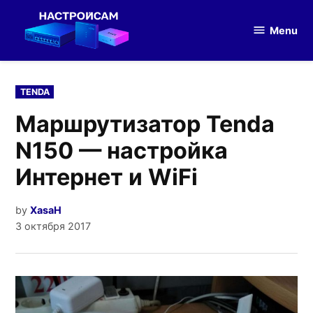
Skip
to
Menu
Настройка
content
оборудования
POSTED
TENDA
IN
Маршрутизатор Tenda
N150 — настройка
Интернет и WiFi
by
XasaH
3 октября 2017