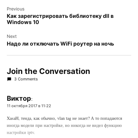
Навигация
Previous
по
Как зарегистрировать библиотеку dll в
записям
Windows 10
Next
Надо ли отключать WiFi роутер на ночь
Join the Conversation
3 Comments
Виктор
:
11 октября 2017 в 11:22
XasaH, тенда, как обычно, vlan tag не знает? А то попадаются
иногда модели при настройке, но никогда не видел функцию
настройки iptv.